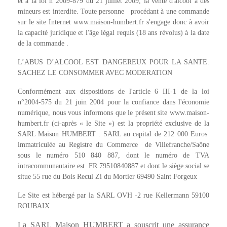
et à la loi n°2009-879 du 21 juillet 2009, la vente d'alcool à des
mineurs est interdite. Toute personne procédant à une commande
sur le site Internet www.maison-humbert.fr s'engage donc à avoir
la capacité juridique et l'âge légal requis (18 ans révolus) à la date
de la commande .
L’ABUS D’ALCOOL EST DANGEREUX POUR LA SANTE.
SACHEZ LE CONSOMMER AVEC MODERATION
Conformément aux dispositions de l'article 6 III-1 de la loi
n°2004-575 du 21 juin 2004 pour la confiance dans l'économie
numérique, nous vous informons que le présent site www.maison-
humbert.fr (ci-après « le Site ») est la propriété exclusive de la
SARL Maison HUMBERT : SARL au capital de 212 000 Euros
immatriculée au Registre du Commerce de Villefranche/Saône
sous le numéro 510 840 887, dont le numéro de TVA
intracommunautaire est FR 79510840887 et dont le siège social se
situe 55 rue du Bois Recul Zi du Mortier 69490 Saint Forgeux
Le Site est hébergé par la SARL OVH -2 rue Kellermann 59100
ROUBAIX
La SARL Maison HUMBERT a souscrit une assurance