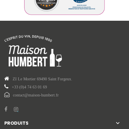
ZI Le Mortier 69490 Saint Forgeux.
+33 (0)4 74 63 01 69
contact@maison-humbert.fr
PRODUITS
keyboard_arrow_down