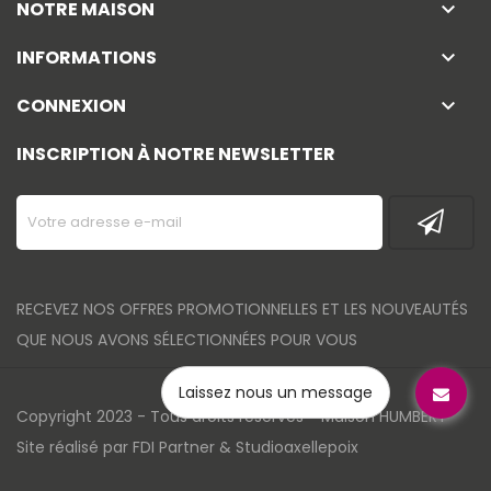
NOTRE MAISON
keyboard_arrow_down
INFORMATIONS
keyboard_arrow_down
CONNEXION
keyboard_arrow_down
INSCRIPTION À NOTRE NEWSLETTER
RECEVEZ NOS OFFRES PROMOTIONNELLES ET LES NOUVEAUTÉS
QUE NOUS AVONS SÉLECTIONNÉES POUR VOUS
Laissez nous un message
Copyright 2023 - Tous droits réservés - Maison HUMBERT
Site réalisé par
FDI Partner
&
Studioaxellepoix