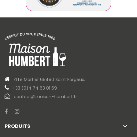
ZI Le Mortier 69490 Saint Forgeux.
+33 (0)4 74 63 01 69
contact@maison-humbert.fr
PRODUITS
keyboard_arrow_down