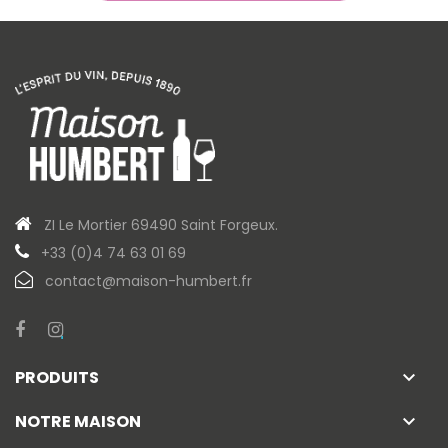
ZI Le Mortier 69490 Saint Forgeux.
+33 (0)4 74 63 01 69
contact@maison-humbert.fr
PRODUITS
keyboard_arrow_down
NOTRE MAISON
keyboard_arrow_down