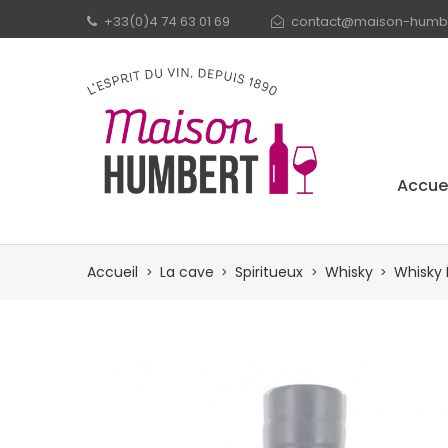
+33(0)4 74 63 01 69
contact@maison-humbe
Accuei
Accueil
La cave
Spiritueux
Whisky
Whisky 