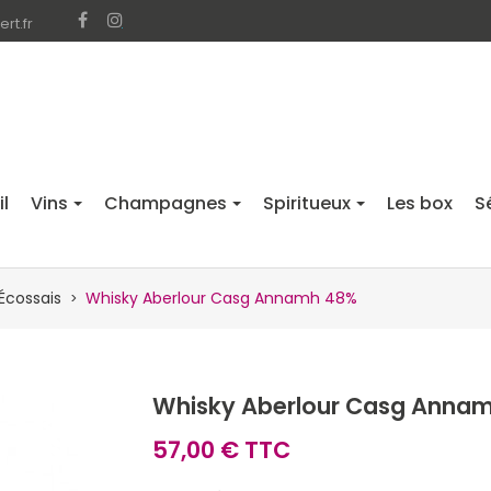
rt.fr
l
Vins
Champagnes
Spiritueux
Les box
S
Écossais
Whisky Aberlour Casg Annamh 48%
Whisky Aberlour Casg Anna
57,00 € TTC