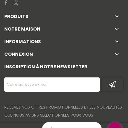
PRODUITS
keyboard_arrow_down
NOTRE MAISON
keyboard_arrow_down
INFORMATIONS
keyboard_arrow_down
CONNEXION
keyboard_arrow_down
INSCRIPTION À NOTRE NEWSLETTER
RECEVEZ NOS OFFRES PROMOTIONNELLES ET LES NOUVEAUTÉS
QUE NOUS AVONS SÉLECTIONNÉES POUR VOUS