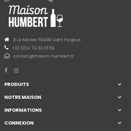
ZI Le Mortier 69490 Saint Forgeux.
+33 (0)4 74 63 01 69
contact@maison-humbert.fr
PRODUITS
keyboard_arrow_down
NOTRE MAISON
keyboard_arrow_down
INFORMATIONS
keyboard_arrow_down
CONNEXION
keyboard_arrow_down